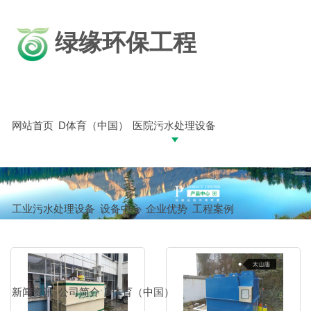
绿缘环保工程
网站首页
D体育（中国）
医院污水处理设备
工业污水处理设备
设备中心
企业优势
工程案例
新闻资讯
公司简介
D体育（中国）