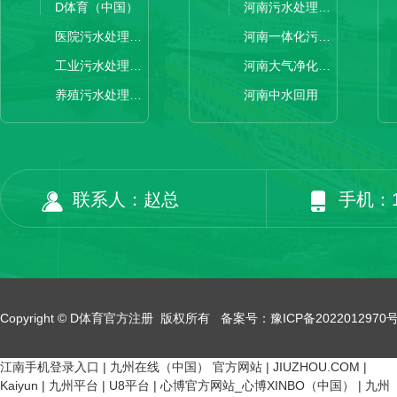
D体育（中国）
河南污水处理设备
医院污水处理设备
河南一体化污水处理设备
工业污水处理设备
河南大气净化设备
养殖污水处理设备
河南中水回用
联系人：赵总
手机：13
Copyright © D体育官方注册 版权所有 备案号：
豫ICP备2022012970
江南手机登录入口
|
九州在线（中国） 官方网站
|
JIUZHOU.COM
|
Kaiyun
|
九州平台
|
U8平台
|
心博官方网站_心博XINBO（中国）
|
九州