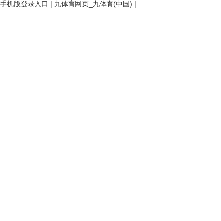
手机版登录入口
|
九体育网页_九体育(中国)
|