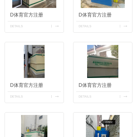
D体育官方注册
D体育官方注册
DETAILS
DETAILS
D体育官方注册
D体育官方注册
DETAILS
DETAILS