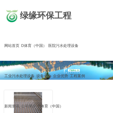
绿缘环保工程
网站首页
D体育（中国）
医院污水处理设备
工业污水处理设备
设备中心
企业优势
工程案例
新闻资讯
公司简介
D体育（中国）