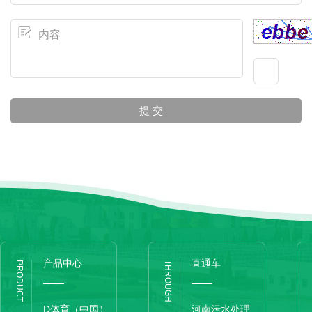
产品中心
直通车
PRODUCT
THROUGH
D体育（中国）
河南污水处理设备