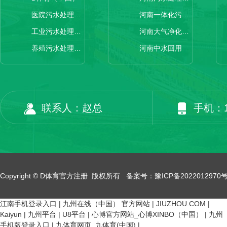
医院污水处理设备
河南一体化污水处理设备
工业污水处理设备
河南大气净化设备
养殖污水处理设备
河南中水回用
联系人：赵总
手机：13
Copyright © D体育官方注册 版权所有 备案号：
豫ICP备2022012970
江南手机登录入口
|
九州在线（中国） 官方网站
|
JIUZHOU.COM
|
Kaiyun
|
九州平台
|
U8平台
|
心博官方网站_心博XINBO（中国）
|
九州
手机版登录入口
|
九体育网页_九体育(中国)
|