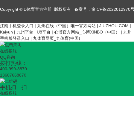
Copyright © D体育官方注册 版权所有 备案号：
豫ICP备2022012970
江南手机登录入口
|
九州在线（中国）唯一官方网站
|
JIUZHOU.COM
|
Kaiyun
|
九州平台
|
U8平台
|
心博官方网站_心博XINBO（中国）
|
九州
手机版登录入口
|
九体育网页_九体育(中国)
|
在线客服
QQ咨询
拨打热线：
400-999-8870
13607668870
手机扫一扫
在线客服